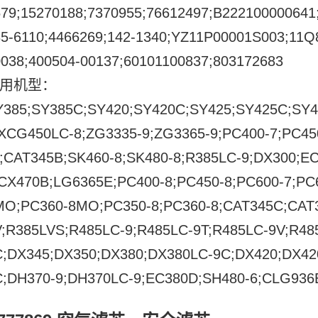
79;15270188;7370955;76612497;B222100000641;
85-6110;4466269;142-1340;YZ11P00001S003;11Q
038;400504-00137;60101100837;803172683
用机型：
Y385;SY385C;SY420;SY420C;SY425;SY425C;SY
;XCG450LC-8;ZG3335-9;ZG3365-9;PC400-7;PC4
;CAT345B;SK460-8;SK480-8;R385LC-9;DX300;EC
;CX470B;LG6365E;PC400-8;PC450-8;PC600-7;PC
MO;PC360-8MO;PC350-8;PC360-8;CAT345C;CAT3
V;R385LVS;R485LC-9;R485LC-9T;R485LC-9V;R4
C;DX345;DX350;DX380;DX380LC-9C;DX420;DX42
C;DH370-9;DH370LC-9;EC380D;SH480-6;CLG93