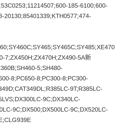
53C0253;11214507;600-185-6100;600-
8-20130;85401339;KTH0577;474-
460;SY460C;SY465;SY465C;SY485;XE470D;XE
50-7;ZX450H;ZX470H;ZX490-5A新
360B;SH460-5;SH480-
600-8;PC650-8;PC300-8;PC300-
49D;CAT349DL;R385LC-9T;R385LC-
85LVS;DX300LC-9C;DX340LC-
0LC-9C;DX500;DX500LC-9C;DX520LC-
6E;CLG939E